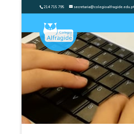
214 715 795
secretaria@colegioalfragide.edu.p