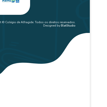
t © Colégio de Alfragide. Todos os direitos reservados.
Designed by
BlatStudio