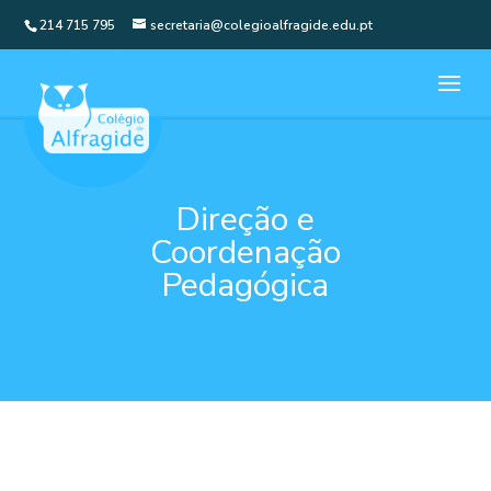
214 715 795
secretaria@colegioalfragide.edu.pt
Direção e
Coordenação
Pedagógica