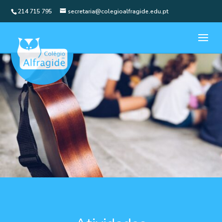
214 715 795
secretaria@colegioalfragide.edu.pt