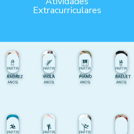
Atividades
Extracurriculares
(A
(A
(A
(A
PARTIR
PARTIR
PARTIR
PARTIR
DOS 6
DOS 6
DOS 4
DOS 3
XADREZ
VIOLA
PIANO
BALLET
ANOS)
ANOS)
ANOS)
ANOS)
(A
(A
(A
PARTIR
PARTIR
PARTIR
SALA