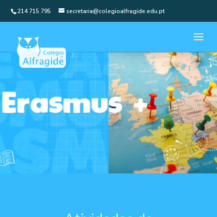
214 715 795
secretaria@colegioalfragide.edu.pt