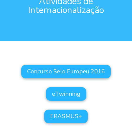
Atividades de
Internacionalização
Concurso Selo Europeu 2016
eTwinning
ERASMUS+