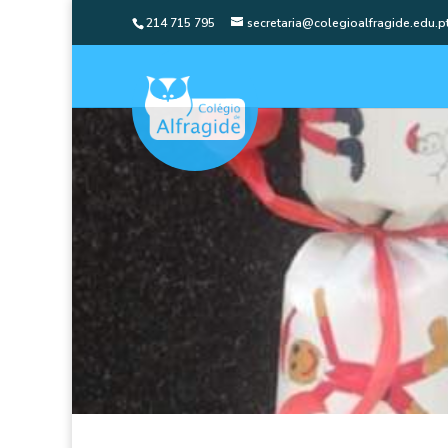
214 715 795
secretaria@colegioalfragide.edu.p