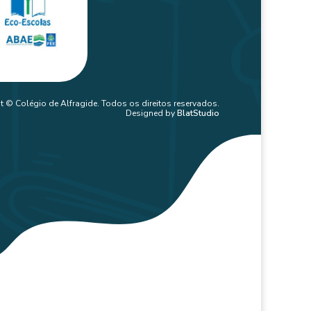
t © Colégio de Alfragide. Todos os direitos reservados.
Designed by
BlatStudio