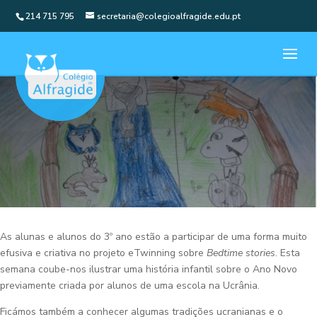
214 715 795
secretaria@colegioalfragide.edu.pt
As alunas e alunos do 3º ano estão a participar de uma forma muito
efusiva e criativa no projeto eTwinning sobre
Bedtime stories
. Esta
semana coube-nos ilustrar uma história infantil sobre o Ano Novo
previamente criada por alunos de uma escola na Ucrânia.
Ficámos também a conhecer algumas tradições ucranianas e o