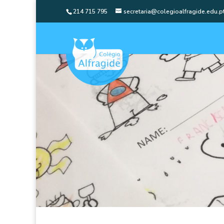
214 715 795
secretaria@colegioalfragide.edu.p