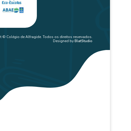
t © Colégio de Alfragide. Todos os direitos reservados.
Designed by
BlatStudio