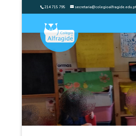
214 715 795
secretaria@colegioalfragide.edu.p