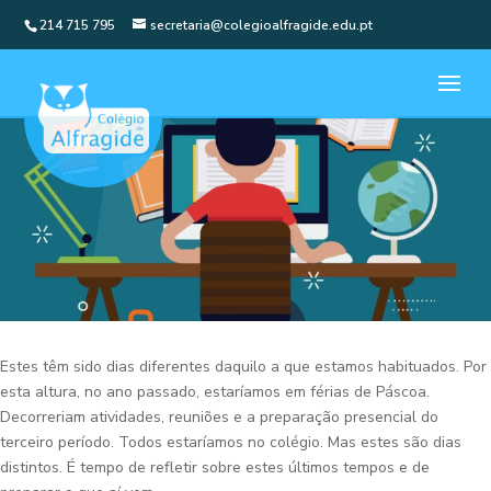
214 715 795
secretaria@colegioalfragide.edu.pt
Estes têm sido dias diferentes daquilo a que estamos habituados. Por
esta altura, no ano passado, estaríamos em férias de Páscoa.
Decorreriam atividades, reuniões e a preparação presencial do
terceiro período. Todos estaríamos no colégio. Mas estes são dias
distintos. É tempo de refletir sobre estes últimos tempos e de