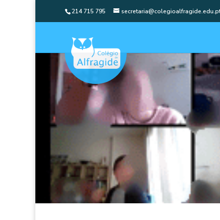
214 715 795
secretaria@colegioalfragide.edu.p