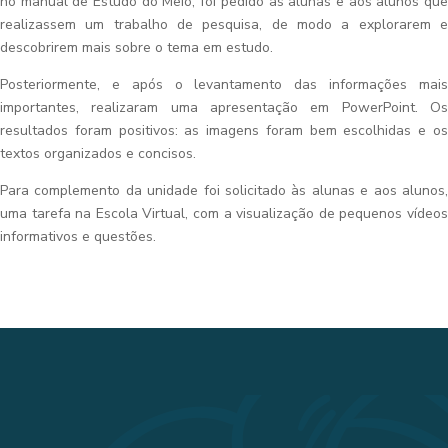
no manual de Estudo do Meio, foi pedido às alunas e aos alunos que
realizassem um trabalho de pesquisa, de modo a explorarem e
descobrirem mais sobre o tema em estudo.
Posteriormente, e após o levantamento das informações mais
importantes, realizaram uma apresentação em PowerPoint. Os
resultados foram positivos: as imagens foram bem escolhidas e os
textos organizados e concisos.
Para complemento da unidade foi solicitado às alunas e aos alunos,
uma tarefa na Escola Virtual, com a visualização de pequenos vídeos
informativos e questões.