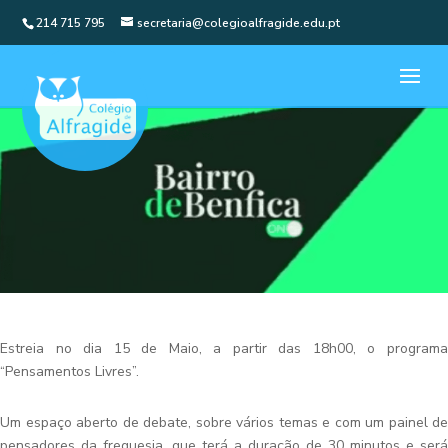
214 715 795
secretaria@colegioalfragide.edu.pt
Estreia no dia 15 de Maio, a partir das 18h00, o programa
“Pensamentos Livres”.
Um espaço aberto de debate, sobre vários temas e com um painel de
pensadores da freguesia, que terá a duração de 30 minutos e será