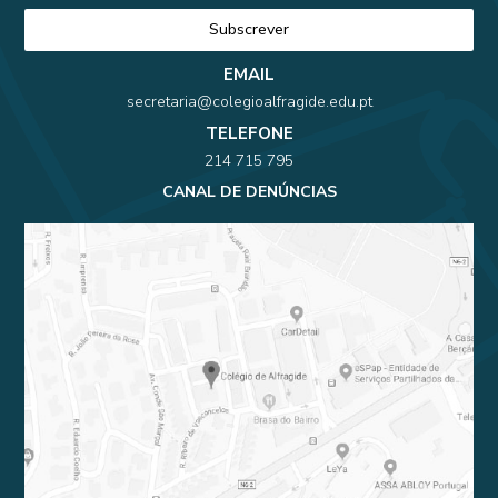
EMAIL
secretaria@colegioalfragide.edu.pt
TELEFONE
214 715 795
CANAL DE DENÚNCIAS