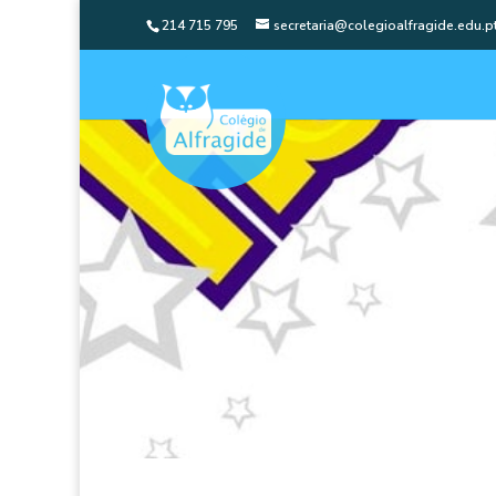
214 715 795
secretaria@colegioalfragide.edu.p