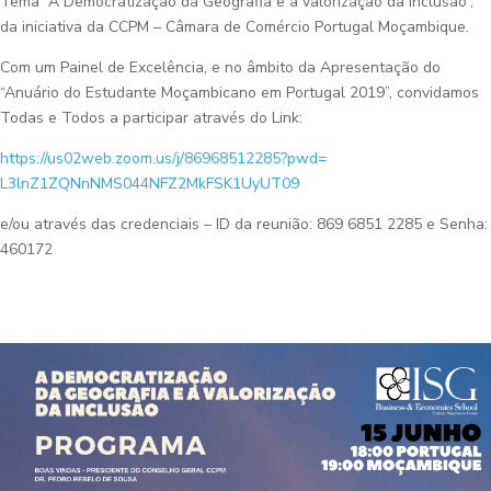
Tema “A Democratização da Geografia e a valorização da Inclusão”,
da iniciativa da CCPM – Câmara de Comércio Portugal Moçambique.
Com um Painel de Excelência, e no âmbito da Apresentação do
“Anuário do Estudante Moçambicano em Portugal 2019”, convidamos
Todas e Todos a participar através do Link:
https://us02web.zoom.us/j/
86968512285?pwd=
L3lnZ1ZQNnNMS044NFZ2MkFSK1UyUT
09
e/ou através das credenciais – ID da reunião: 869 6851 2285 e Senha:
460172