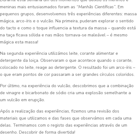
meninas mais entusiasmados foram as
“Manhãs Científicas”
. Em
pequenos grupos, desenvolvemos três experiências diferentes: massa
mágica, arco-íris e o vulcão. Na primeira, puderam explorar o sentido
do tacto e como o toque influencia a textura da massa – quando está
na taça ficava sólida e nas mãos tornava-se maleável – é mesmo
mágica esta massa!
Na segunda experiência utilizámos leite, corante alimentar e
detergente da loiça. Observaram o que acontece quando o corante,
colocado no leite, reage ao detergente. O resultado foi um arco-íris –
o que eram pontos de cor passaram a ser grandes círculos coloridos.
Por último, na experiência do vulcão, descobrimos que a combinação
de vinagre e bicarbonato de sódio cria uma explosão semelhante a
um vulcão em erupção.
Após a realização das experiências, fizemos uma revisão dos
materiais que utilizamos e das fases que observámos em cada uma
delas. Terminamos com o registo das experiências através de um
desenho. Descobrir de forma divertida!