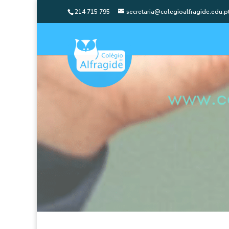
214 715 795
secretaria@colegioalfragide.edu.p