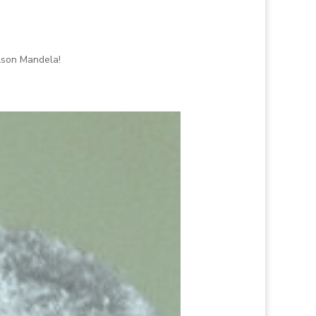
a
elson Mandela!