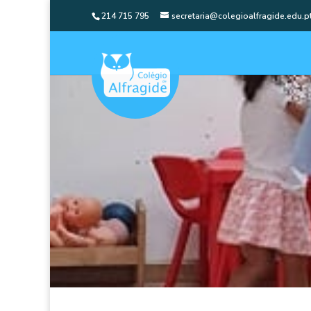
214 715 795
secretaria@colegioalfragide.edu.p