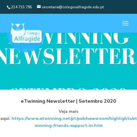
214 715 795
secretaria@colegioalfragide.edu.pt
eTwinning Newsletter | Setembro 2020
Veja mais
aqui:
https://www.etwinning.net/pt/pub/newsroom/highlights/et
winning-friends–support-in.htm