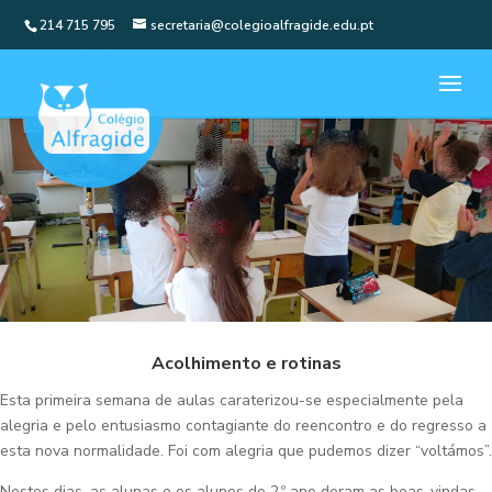
214 715 795
secretaria@colegioalfragide.edu.pt
Acolhimento e rotinas
Esta primeira semana de aulas caraterizou-se especialmente pela
alegria e pelo entusiasmo contagiante do reencontro e do regresso a
esta nova normalidade. Foi com alegria que pudemos dizer “voltámos”.
Nestes dias, as alunas e os alunos do 2.º ano deram as boas-vindas