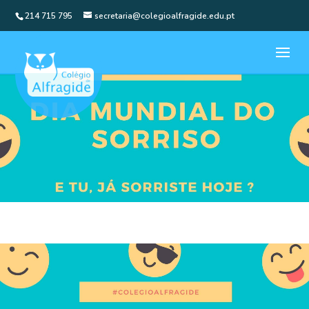
214 715 795
secretaria@colegioalfragide.edu.pt