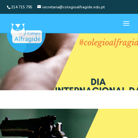
214 715 795
secretaria@colegioalfragide.edu.pt