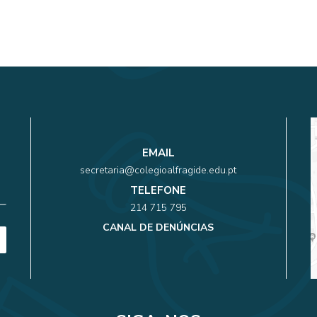
EMAIL
secretaria@colegioalfragide.edu.pt
TELEFONE
214 715 795
CANAL DE DENÚNCIAS