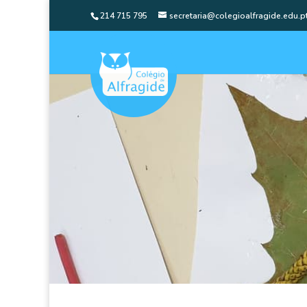
214 715 795
secretaria@colegioalfragide.edu.p