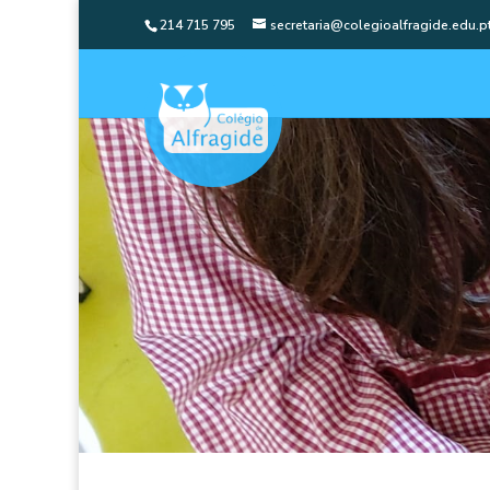
214 715 795
secretaria@colegioalfragide.edu.p