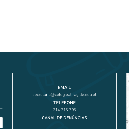
EMAIL
secretaria@colegioalfragide.edu.pt
TELEFONE
214 715 795
CANAL DE DENÚNCIAS