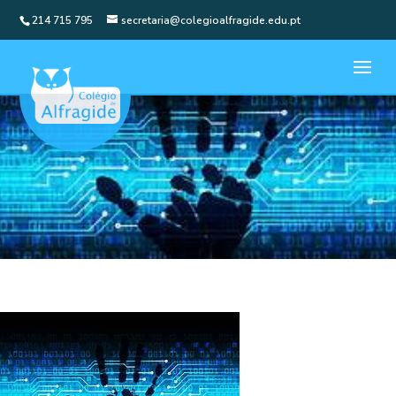
214 715 795
secretaria@colegioalfragide.edu.pt