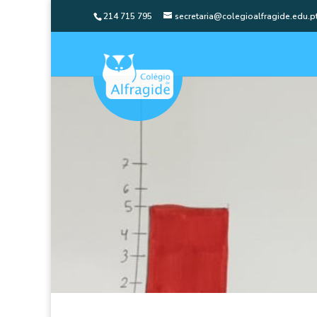
214 715 795
secretaria@colegioalfragide.edu.p