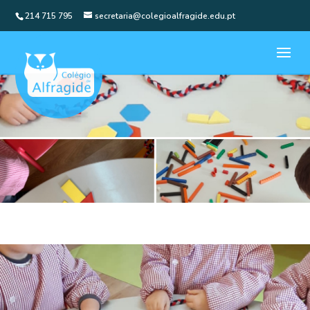
214 715 795
secretaria@colegioalfragide.edu.pt