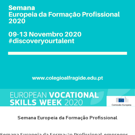
Semana Europeia da Formação Profissional
𝗦𝗲𝗺𝗮𝗻𝗮 𝗘𝘂𝗿𝗼𝗽𝗲𝗶𝗮 𝗱𝗮 𝗙𝗼𝗿𝗺𝗮çã𝗼 𝗣𝗿𝗼𝗳𝗶𝘀𝘀𝗶𝗼𝗻𝗮𝗹: 𝗲𝗺𝗽𝗿𝗲𝗴𝗼𝘀