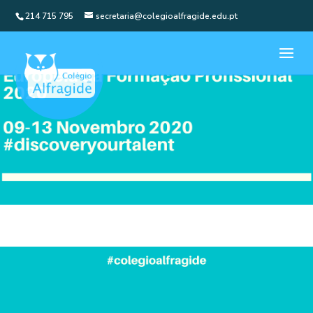
214 715 795
secretaria@colegioalfragide.edu.pt