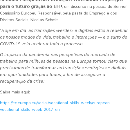
𝗽𝗮𝗿𝗮 𝗼 𝗳𝘂𝘁𝘂𝗿𝗼 𝗴𝗿𝗮ç𝗮𝘀 𝗮𝗼 𝗘𝗙𝗣, um discurso na pessoa do Senhor
Comissário Europeu Responsável pela pasta do Emprego e dos
Direitos Sociais, Nicolas Schmit.
“𝘏𝘰𝘫𝘦 𝘦𝘮 𝘥𝘪𝘢, 𝘢𝘴 𝘵𝘳𝘢𝘯𝘴𝘪çõ𝘦𝘴 «𝘷𝘦𝘳𝘥𝘦𝘴» 𝘦 𝘥𝘪𝘨𝘪𝘵𝘢𝘪𝘴 𝘦𝘴𝘵ã𝘰 𝘢 𝘳𝘦𝘥𝘦𝘧𝘪𝘯𝘪𝘳
𝘰𝘴 𝘯𝘰𝘴𝘴𝘰𝘴 𝘮𝘰𝘥𝘰𝘴 𝘥𝘦 𝘷𝘪𝘥𝘢, 𝘵𝘳𝘢𝘣𝘢𝘭𝘩𝘰 𝘦 𝘪𝘯𝘵𝘦𝘳𝘢çõ𝘦𝘴 — 𝘦 𝘰 𝘴𝘶𝘳𝘵𝘰 𝘥𝘦
𝘊𝘖𝘝𝘐𝘋-19 𝘷𝘦𝘪𝘰 𝘢𝘤𝘦𝘭𝘦𝘳𝘢𝘳 𝘵𝘰𝘥𝘰 𝘰 𝘱𝘳𝘰𝘤𝘦𝘴𝘴𝘰.
𝘖 𝘪𝘮𝘱𝘢𝘤𝘵𝘰 𝘥𝘢 𝘱𝘢𝘯𝘥𝘦𝘮𝘪𝘢 𝘯𝘢𝘴 𝘱𝘦𝘳𝘴𝘱𝘦𝘵𝘪𝘷𝘢𝘴 𝘥𝘰 𝘮𝘦𝘳𝘤𝘢𝘥𝘰 𝘥𝘦
𝘵𝘳𝘢𝘣𝘢𝘭𝘩𝘰 𝘱𝘢𝘳𝘢 𝘮𝘪𝘭𝘩õ𝘦𝘴 𝘥𝘦 𝘱𝘦𝘴𝘴𝘰𝘢𝘴 𝘯𝘢 𝘌𝘶𝘳𝘰𝘱𝘢 𝘵𝘰𝘳𝘯𝘰𝘶 𝘤𝘭𝘢𝘳𝘰 𝘲𝘶𝘦
𝘱𝘳𝘦𝘤𝘪𝘴𝘢𝘮𝘰𝘴 𝘥𝘦 𝘵𝘳𝘢𝘯𝘴𝘧𝘰𝘳𝘮𝘢𝘳 𝘢𝘴 𝘵𝘳𝘢𝘯𝘴𝘪çõ𝘦𝘴 𝘦𝘤𝘰𝘭ó𝘨𝘪𝘤𝘢𝘴 𝘦 𝘥𝘪𝘨𝘪𝘵𝘢𝘪𝘴
𝘦𝘮 𝘰𝘱𝘰𝘳𝘵𝘶𝘯𝘪𝘥𝘢𝘥𝘦𝘴 𝘱𝘢𝘳𝘢 𝘵𝘰𝘥𝘰𝘴, 𝘢 𝘧𝘪𝘮 𝘥𝘦 𝘢𝘴𝘴𝘦𝘨𝘶𝘳𝘢𝘳 𝘢
𝘳𝘦𝘤𝘶𝘱𝘦𝘳𝘢çã𝘰 𝘥𝘢 𝘤𝘳𝘪𝘴𝘦.”
Saiba mais aqui:
https://ec.europa.eu/social/vocational-skills-week/european-
vocational-skills-week-2017_en