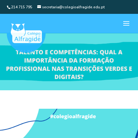
214 715 795
secretaria@colegioalfragide.edu.pt