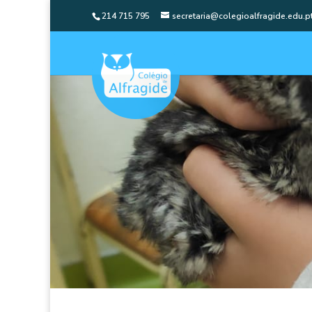
214 715 795
secretaria@colegioalfragide.edu.p