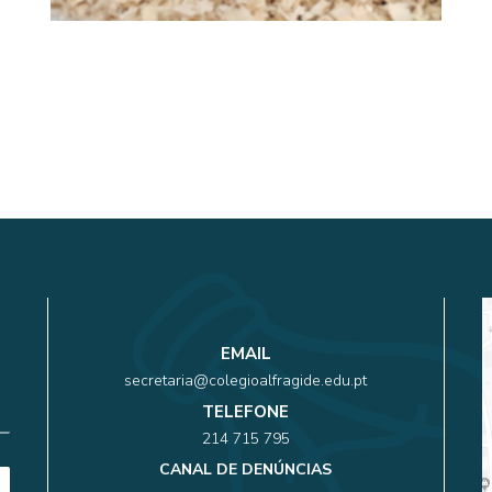
EMAIL
secretaria@colegioalfragide.edu.pt
TELEFONE
214 715 795
CANAL DE DENÚNCIAS