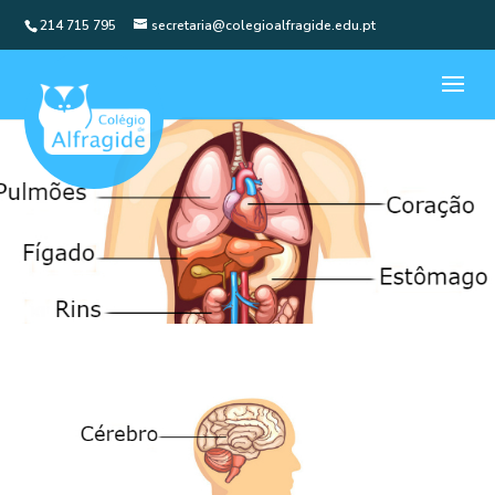
214 715 795
secretaria@colegioalfragide.edu.pt