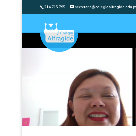
214 715 795
secretaria@colegioalfragide.edu.p