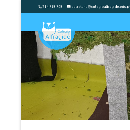
214 715 795
secretaria@colegioalfragide.edu.p