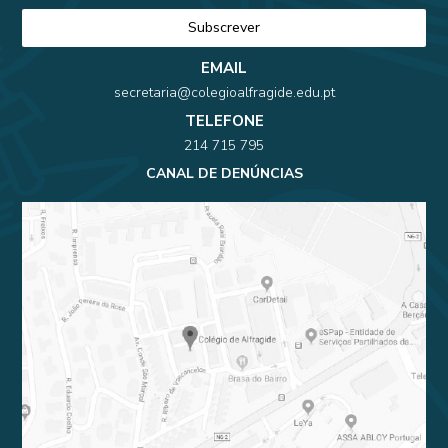
EMAIL
secretaria@colegioalfragide.edu.pt
TELEFONE
214 715 795
CANAL DE DENÚNCIAS