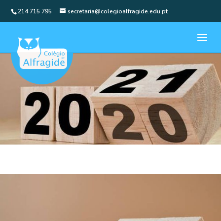
214 715 795
secretaria@colegioalfragide.edu.pt