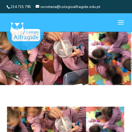
214 715 795
secretaria@colegioalfragide.edu.pt