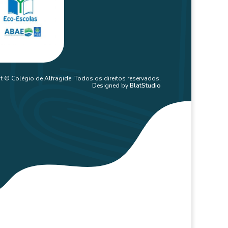
t © Colégio de Alfragide. Todos os direitos reservados.
Designed by
BlatStudio