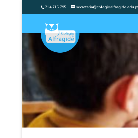
214 715 795
secretaria@colegioalfragide.edu.p