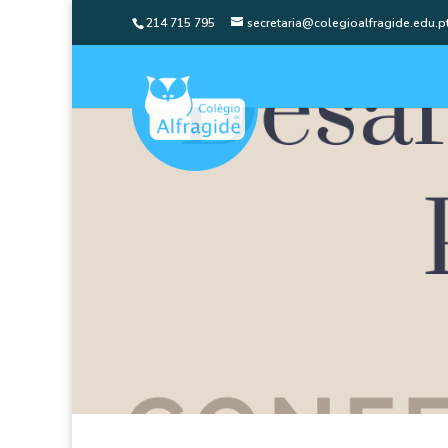
214 715 795
secretaria@colegioalfragide.edu.p