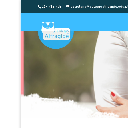
214 715 795
secretaria@colegioalfragide.edu.p