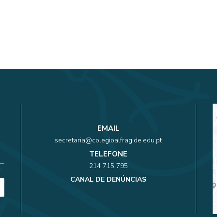
EMAIL
secretaria@colegioalfragide.edu.pt
TELEFONE
214 715 795
CANAL DE DENÚNCIAS