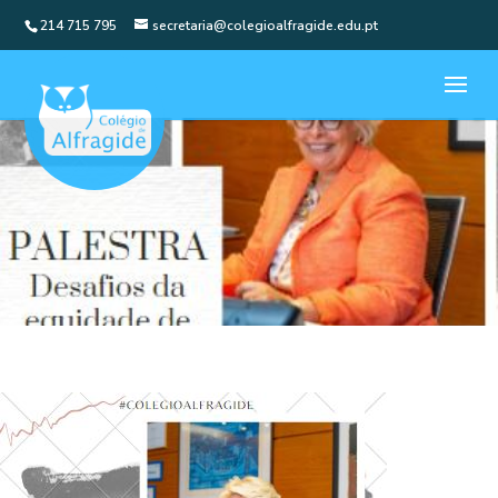
214 715 795
secretaria@colegioalfragide.edu.pt