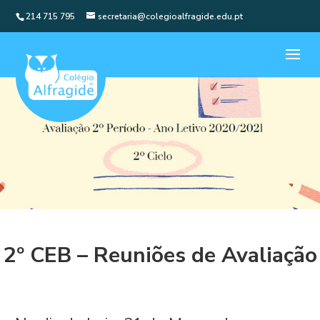
214 715 795
secretaria@colegioalfragide.edu.pt
2º CEB – Reuniões de Avaliação