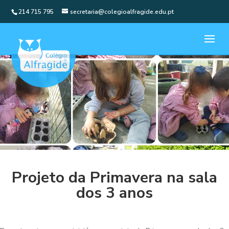
214 715 795
secretaria@colegioalfragide.edu.pt
Projeto da Primavera na sala
dos 3 anos