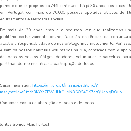
permite que os projetos da AMI continuem há já 36 anos, dos quais 25
em Portugal, com mais de 70.000 pessoas apoiadas através de 15
equipamentos e respostas sociais.
Em mais de 20 anos, esta é a segunda vez que realizamos um
peditório exclusivamente online, face às exigências da conjuntura
atual e à responsabilidade de nos protegermos mutuamente. Por isso,
e sem os nossos habituais voluntários na rua, contamos com o apoio
de todos os nossos AMIgos, doadores, voluntários e parceiros, para
partilhar, doar e incentivar a participação de todos.”
Saiba mais aqui :
https://ami.org.pt/missao/peditorio/?
msdynttrid=t3fzzb3KYfcZFWLJHrO-AN8I6O54DK7arQUdpjqDOuo
Contamos com a colaboração de todas e de todos!
Juntos Somos Mais Fortes!