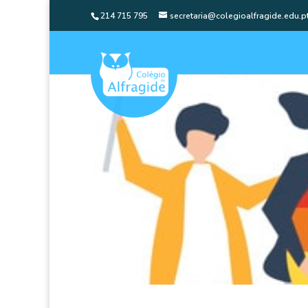
214 715 795
secretaria@colegioalfragide.edu.p