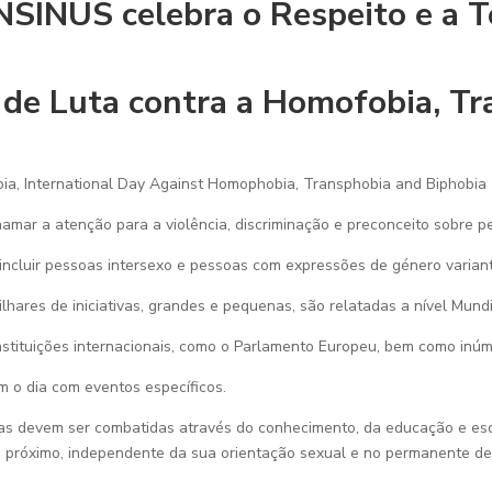
SINUS celebra o Respeito e a T
 de Luta contra a Homofobia, Tr
obia, International Day Against Homophobia, Transphobia and Biphobia
hamar a atenção para a violência, discriminação e preconceito sobre p
cluir pessoas intersexo e pessoas com expressões de género variante
hares de iniciativas, grandes e pequenas, são relatadas a nível Mundi
instituições internacionais, como o Parlamento Europeu, bem como inúm
 o dia com eventos específicos.
tas devem ser combatidas através do conhecimento, da educação e e
o próximo, independente da sua orientação sexual e no permanente de