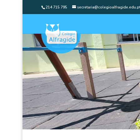
214 715 795
secretaria@colegioalfragide.edu.p