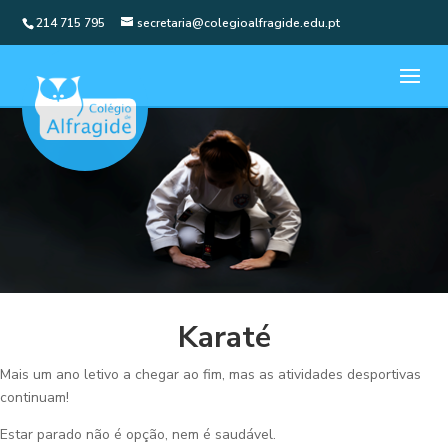
214 715 795
secretaria@colegioalfragide.edu.pt
Karaté
Mais um ano letivo a chegar ao fim, mas as atividades desportivas
continuam!
Estar parado não é opção, nem é saudável.