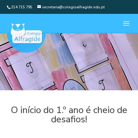
214 715 795
secretaria@colegioalfragide.edu.pt
O início do 1.º ano é cheio de
desafios!