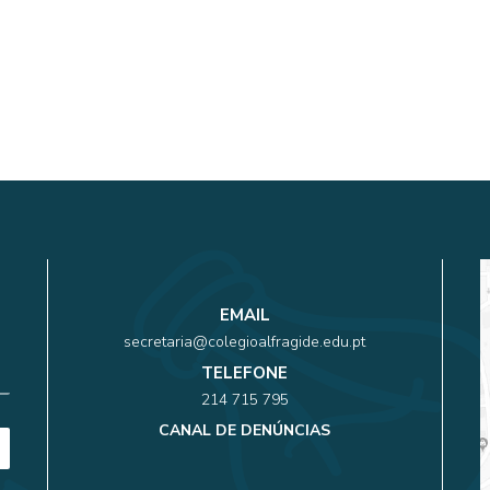
EMAIL
secretaria@colegioalfragide.edu.pt
TELEFONE
214 715 795
CANAL DE DENÚNCIAS