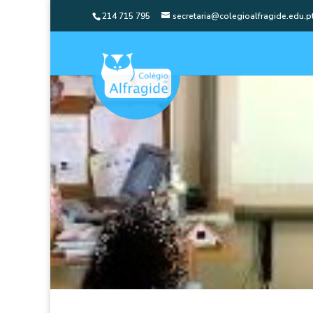
214 715 795
secretaria@colegioalfragide.edu.p