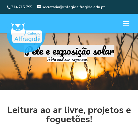
214 715 795
secretaria@colegioalfragide.edu.pt
Leitura ao ar livre, projetos e
foguetões!