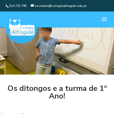
214 715 795
secretaria@colegioalfragide.edu.pt
Os ditongos e a turma de 1º
Ano!